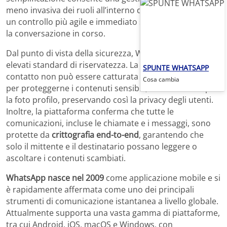
meno invasiva dei ruoli all’interno della chat, favorendo
un controllo più agile e immediato senza interrompere
la conversazione in corso.
Dal punto di vista della sicurezza, WhatsApp mantiene
elevati standard di riservatezza. La nuova pagina di
SPUNTE WHATSAPP
contatto non può essere catturata tramite screenshot
Cosa cambia
per proteggerne i contenuti sensibili, come ad esempio
la foto profilo, preservando così la privacy degli utenti.
Inoltre, la piattaforma conferma che tutte le
comunicazioni, incluse le chiamate e i messaggi, sono
protette da
crittografia end-to-end
, garantendo che
solo il mittente e il destinatario possano leggere o
ascoltare i contenuti scambiati.
WhatsApp nasce nel 2009
come applicazione mobile e si
è rapidamente affermata come uno dei principali
strumenti di comunicazione istantanea a livello globale.
Attualmente supporta una vasta gamma di piattaforme,
tra cui Android, iOS, macOS e Windows, con