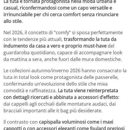
La tuta è tornata protagonista nella moda urbana e
casual, riconfermandosi come un capo versatile e
irrinunciabile per chi cerca comfort senza rinunciare
allo stile.
Nel 2026, il concetto di “comfy” si sposa perfettamente
con le tendenze più attuali,
trasformando la tuta da
indumento da casa a vero e proprio must-have
del
guardaroba quotidiano, capace di accompagnare look
da mattina a sera, anche fuori dalle mura domestiche.
Le collezioni autunno/inverno 2026 hanno consacrato la
tuta in total look come protagonista delle passerelle,
confermando un’evoluzione dello stile che mixa
comodità e raffinatezza.
La tuta viene reinterpretata
con dettagli ricercati e abbinata a accessori d’effetto
:
dai cappelli agli occhiali dalle montature audaci, dai
bracciali importanti alle it bag più desiderate.
Il contrasto con
capispalla voluminosi come i maxi
cappotti o con accessori eleganti come foulard preziosi