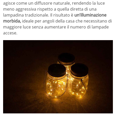
agisce come un diffusore naturale, rendendo la luce
meno aggressiva rispetto a quella diretta di una
lampadina tradizionale. Il risultato è
un’illuminazione
morbida,
ideale per angoli della casa che necessitano di
maggiore luce senza aumentare il numero di lampade
accese.