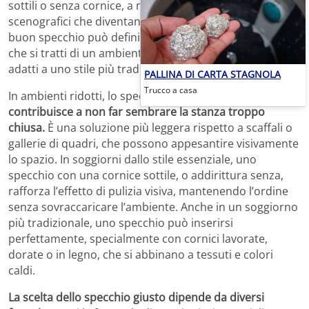
sottili o senza cornice, a modelli decorativi e
scenografici che diventano protagonisti della stanza. Un
buon specchio può definire l’identità del soggiorno, sia
che si tratti di un ambiente moderno e lineare, sia che si
adatti a uno stile più tradizionale o eclettico.
PALLINA DI CARTA STAGNOLA
Trucco a casa
In ambienti ridotti, lo specchio sopra il divano
contribuisce a non far sembrare la stanza troppo
chiusa.
È una soluzione più leggera rispetto a scaffali o
gallerie di quadri, che possono appesantire visivamente
lo spazio. In soggiorni dallo stile essenziale, uno
specchio con una cornice sottile, o addirittura senza,
rafforza l’effetto di pulizia visiva, mantenendo l’ordine
senza sovraccaricare l’ambiente. Anche in un soggiorno
più tradizionale, uno specchio può inserirsi
perfettamente, specialmente con cornici lavorate,
dorate o in legno, che si abbinano a tessuti e colori
caldi.
La scelta dello specchio giusto dipende da diversi