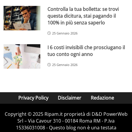
Controlla la tua bolletta: se trovi
questa dicitura, stai pagando il
100% in più senza saperlo
25 Gennaio 2026
I 6 costi invisibili che prosciugano il
tuo conto ogni anno
25 Gennaio 2026
Privacy Policy
Disclaimer
Redazione
Copyright © 2025 Ripam.it proprietà di D&D PowerWeb
Srl – Via Cavour 310 - 00184 Roma RM - P.Iva
15336031008 - Questo blog non è una testata