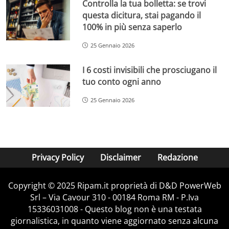
Controlla la tua bolletta: se trovi
questa dicitura, stai pagando il
100% in più senza saperlo
25 Gennaio 2026
I 6 costi invisibili che prosciugano il
tuo conto ogni anno
25 Gennaio 2026
Privacy Policy
Disclaimer
Redazione
Copyright © 2025 Ripam.it proprietà di D&D PowerWeb
Srl – Via Cavour 310 - 00184 Roma RM - P.Iva
15336031008 - Questo blog non è una testata
giornalistica, in quanto viene aggiornato senza alcuna