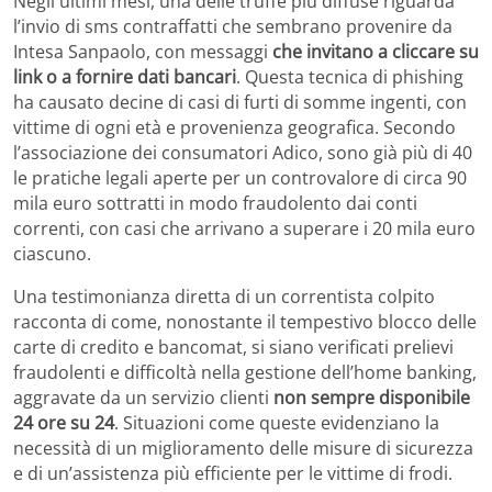
Negli ultimi mesi, una delle truffe più diffuse riguarda
l’invio di sms contraffatti che sembrano provenire da
Intesa Sanpaolo, con messaggi
che invitano a cliccare su
link o a fornire dati bancari
. Questa tecnica di phishing
ha causato decine di casi di furti di somme ingenti, con
vittime di ogni età e provenienza geografica. Secondo
l’associazione dei consumatori Adico, sono già più di 40
le pratiche legali aperte per un controvalore di circa 90
mila euro sottratti in modo fraudolento dai conti
correnti, con casi che arrivano a superare i 20 mila euro
ciascuno.
Una testimonianza diretta di un correntista colpito
racconta di come, nonostante il tempestivo blocco delle
carte di credito e bancomat, si siano verificati prelievi
fraudolenti e difficoltà nella gestione dell’home banking,
aggravate da un servizio clienti
non sempre disponibile
24 ore su 24
. Situazioni come queste evidenziano la
necessità di un miglioramento delle misure di sicurezza
e di un’assistenza più efficiente per le vittime di frodi.