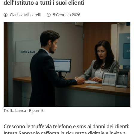
dell’Istituto a tutti i suoi clienti
Clarissa Missarelli
-
5 Gennaio 2026
Truffa banca - Ripam.it
Crescono le truffe via telefono e sms ai danni dei clienti:
Intesa Sanpaolo rafforza la sicurezza digitale e invita a