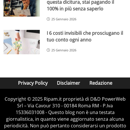
questa dicitura, stai pagando il
100% in più senza saperlo
25 Gennaio 2026
I 6 costi invisibili che prosciugano il
tuo conto ogni anno
25 Gennaio 2026
Privacy Policy
Disclaimer
Redazione
Copyright © 2025 Ripam.it proprietà di D&D PowerWeb
Srl – Via Cavour 310 - 00184 Roma RM - P.Iva
15336031008 - Questo blog non è una testata
giornalistica, in quanto viene aggiornato senza alcuna
periodicità. Non può pertanto considerarsi un prodotto