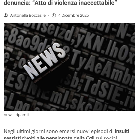
denuncia: “Atto di violenza inaccettabile”
Antonella Boccasile
-
4 Dicembre 2025
news- ripam.it
Negli ultimi giorni sono emersi nuovi episodi di
insulti
sessisti rivolti alle pensionate della Cgil
sui social