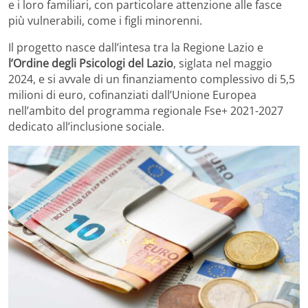
e i loro familiari, con particolare attenzione alle fasce
più vulnerabili, come i figli minorenni.
Il progetto nasce dall’intesa tra la Regione Lazio e
l’Ordine degli Psicologi del Lazio
, siglata nel maggio
2024, e si avvale di un finanziamento complessivo di 5,5
milioni di euro, cofinanziati dall’Unione Europea
nell’ambito del programma regionale Fse+ 2021-2027
dedicato all’inclusione sociale.