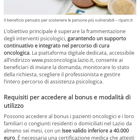
Il beneficio pensato per sostenere le persone più vulnerabili – ripam.it
L’obiettivo principale è superare la frammentazione
degli interventi psicologici,
garantendo un supporto
continuativo e integrato nel percorso di cura
oncologica
. La piattaforma digitale dedicata, accessibile
all’indirizzo www.psiconcologia.lazio.it, consente ai
beneficiari di inviare la domanda, monitorare lo stato
della richiesta, scegliere il professionista e gestire
l’intero percorso di assistenza psicologica.
Requisiti per accedere al bonus e modalità di
utilizzo
Possono accedere al bonus i pazienti oncologici e i loro
familiari o congiunti residenti o domiciliati nel Lazio da
almeno sei mesi, con un
Isee valido inferiore a 40.000
euro
. È necessaria una certificazione medica che attesti