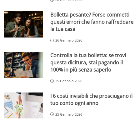
Bolletta pesante? Forse commetti
questi errori che fanno raffreddare
la tua casa
26 Gennaio 2026
Controlla la tua bolletta: se trovi
questa dicitura, stai pagando il
100% in più senza saperlo
25 Gennaio 2026
I 6 costi invisibili che prosciugano il
tuo conto ogni anno
25 Gennaio 2026