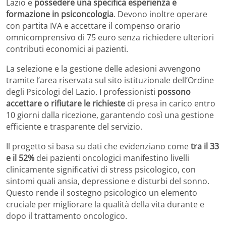
Lazio e
possedere una specifica esperienza e
formazione in psiconcologia
. Devono inoltre operare
con partita IVA e accettare il compenso orario
omnicomprensivo di 75 euro senza richiedere ulteriori
contributi economici ai pazienti.
La selezione e la gestione delle adesioni avvengono
tramite l’area riservata sul sito istituzionale dell’Ordine
degli Psicologi del Lazio. I professionisti
possono
accettare o rifiutare le richieste
di presa in carico entro
10 giorni dalla ricezione, garantendo così una gestione
efficiente e trasparente del servizio.
Il progetto si basa su dati che evidenziano come
tra il 33
e il 52%
dei pazienti oncologici manifestino livelli
clinicamente significativi di stress psicologico, con
sintomi quali ansia, depressione e disturbi del sonno.
Questo rende il sostegno psicologico un elemento
cruciale per migliorare la qualità della vita durante e
dopo il trattamento oncologico.