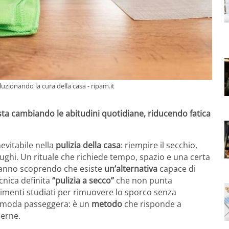
oluzionando la cura della casa - ripam.it
ta cambiando le abitudini quotidiane, riducendo fatica
evitabile nella
pulizia della casa
: riempire il secchio,
iughi. Un rituale che richiede tempo, spazio e una certa
tanno scoprendo che esiste
un’alternativa
capace di
nica definita
“pulizia a secco”
che non punta
ovimenti studiati per rimuovere lo sporco senza
na moda passeggera: è un
metodo
che risponde a
derne.