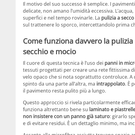
Il motivo del suo successo è semplice. I pavimenti 
delicate, non amano l’umidità eccessiva. L’acqua, 
superfici e nel tempo rovinarle. La
pulizia a secco
sul trattenere lo sporco, intercettandolo prima che
Come funziona davvero la pulizia 
secchio e mocio
Il cuore di questa tecnica è l’uso dei
panni in micr
tessuti progettati per creare una rete fittissima di
velo opaco che si nota soprattutto controluce. A d
spinto da una parte all’altra, ma
intrappolato
. È 
il pavimento resta pulito più a lungo.
Questo approccio si rivela particolarmente effica
funziona altrettanto bene su
laminato e piastrelle
non insistere con un panno già saturo
: girarlo s
e di evitare residui. È un dettaglio minimo, ma inc
Accanto alla microfibra asciutta trovano spazio 