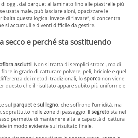
di oggi, dal parquet al laminato fino alle piastrelle più
se usata male, può lasciare aloni, opacizzare le
ribalta questa logica: invece di “lavare”, si concentra
 si accumuli e diventi difficile da gestire.
a secco e perché sta sostituendo
ofibra asciutti
. Non si tratta di semplici stracci, ma di
 fibre in grado di catturare polvere, peli, briciole e quel
ifferenza dei metodi tradizionali, lo
sporco
non viene
per questo che il risultato appare subito più uniforme e
ce sul
parquet e sul legno
, che soffrono l’umidità, ma
,
soprattutto nelle zone di passaggio. Il
segreto
sta nel
pesso permette di mantenere alta la capacità di cattura
ide in modo evidente sul risultato finale.
anche strumenti pensati per lo sporco secco, come le