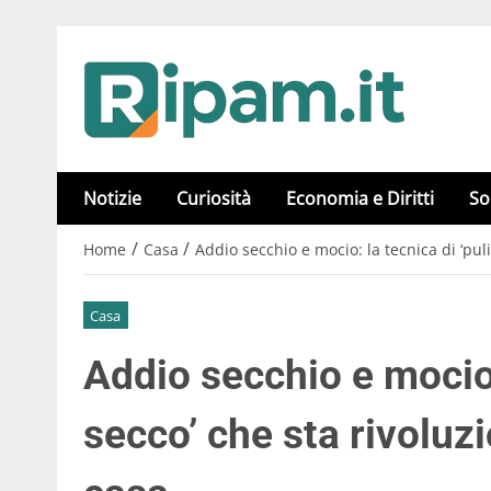
Notizie
Curiosità
Economia e Diritti
So
/
/
Home
Casa
Addio secchio e mocio: la tecnica di ‘pul
Casa
Addio secchio e mocio: 
secco’ che sta rivoluz