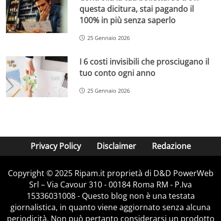
questa dicitura, stai pagando il
100% in più senza saperlo
25 Gennaio 2026
I 6 costi invisibili che prosciugano il
tuo conto ogni anno
25 Gennaio 2026
Privacy Policy
Disclaimer
Redazione
Copyright © 2025 Ripam.it proprietà di D&D PowerWeb
Srl – Via Cavour 310 - 00184 Roma RM - P.Iva
15336031008 - Questo blog non è una testata
giornalistica, in quanto viene aggiornato senza alcuna
periodicità. Non può pertanto considerarsi un prodotto